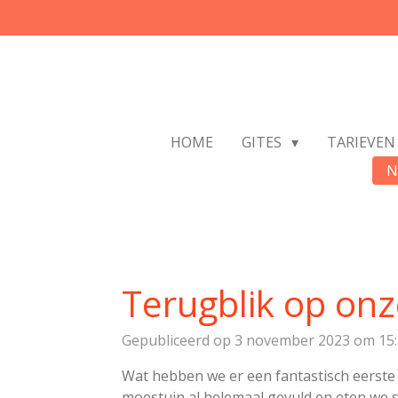
Ga
direct
naar
de
hoofdinhoud
HOME
GITES
TARIEVEN
N
Terugblik op onz
Gepubliceerd op 3 november 2023 om 15
Wat hebben we er een fantastisch eerste 
moestuin al helemaal gevuld en eten we si