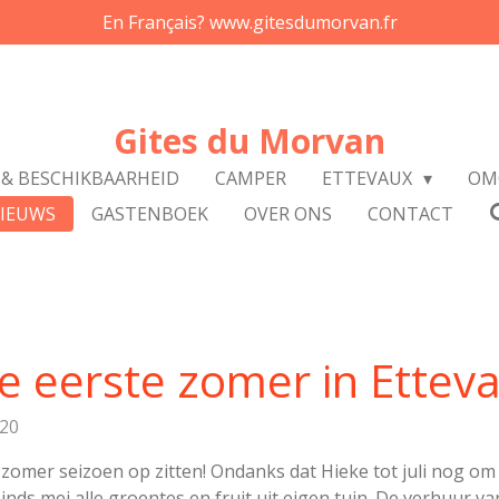
En Français? www.gitesdumorvan.fr
Gites du Morvan
 & BESCHIKBAARHEID
CAMPER
ETTEVAUX
OM
IEUWS
GASTENBOEK
OVER ONS
CONTACT
e eerste zomer in Ettev
:20
zomer seizoen op zitten! Ondanks dat Hieke tot juli nog om
nds mei alle groentes en fruit uit eigen tuin. De verhuur va