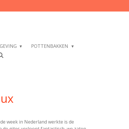
GEVING
POTTENBAKKEN
aux
 de week in Nederland werkte is de
n de gites verloopt fantastisch, we zaten