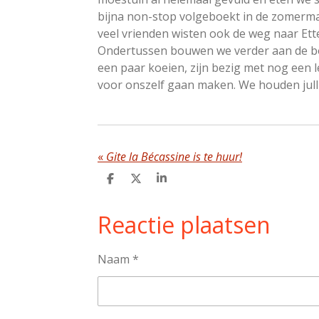
bijna non-stop volgeboekt in de zomerm
veel vrienden wisten ook de weg naar Ett
Ondertussen bouwen we verder aan de boe
een paar koeien, zijn bezig met nog een l
voor onszelf gaan maken. We houden julli
«
Gite la Bécassine is te huur!
D
D
S
e
e
h
l
e
a
Reactie plaatsen
e
l
r
n
e
Naam *