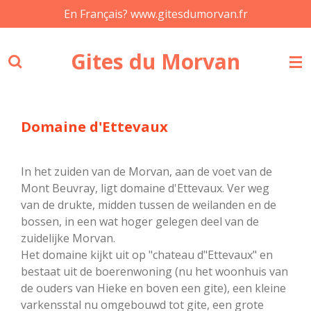
En Français? www.gitesdumorvan.fr
Ga
direct
naar
Gites du Morvan
de
hoofdinhoud
Domaine d'Ettevaux
In het zuiden van de Morvan, aan de voet van de
Mont Beuvray, ligt domaine d'Ettevaux. Ver weg
van de drukte, midden tussen de weilanden en de
bossen, in een wat hoger gelegen deel van de
zuidelijke Morvan.
Het domaine kijkt uit op "chateau d"Ettevaux" en
bestaat uit de boerenwoning (nu het woonhuis van
de ouders van Hieke en boven een gite), een kleine
varkensstal nu omgebouwd tot gite, een grote