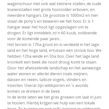
wagenschuur met ook wat kleinere stallen, de oude
koeienstallen met grote hooizolder erboven, en
meerdere hangars. De grootste is 1000m2 en hier
staan de pony's en bewaren we het hooi. Er is 1
hangar waar het hout ligt opgeslagen om te
drogen. Er ligt inmiddels zo'n 60 kuub, voldoende
voor de komende paar jaren...
Het terrein is 17ha groot en is verdeeld in het lage
land en het hoge land, ertussen een strook bos. We
hebben 12ha weide en 5ha bos. Over het lage land
kronkelt een beek die nooit droog komt te staan.
Door het afwisselende landschap en het aanwezige
water wonen er allerlei dieren zoals zwijnen,
dassen en reeën, talloze vogels, vlinders en
insecten. Overal zijn wildsporen en 's avonds
komen ze drinken in de beek.
In de lente laten we het gras groeien om laat in juni
te hooien. Hierbij krijgen we hulp van een lokale
boer. Zo kunnen we ook zelf voorzien in voldoende